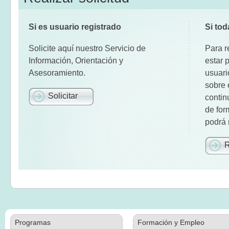
Si es usuario registrado
Si tod
Solicite aquí nuestro Servicio de
Para r
Información, Orientación y
estar 
Asesoramiento.
usuari
sobre 
Solicitar
contin
de for
podrá r
R
Programas
Formación y Empleo